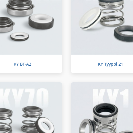
KY BT-A2
KY Tyyppi 21