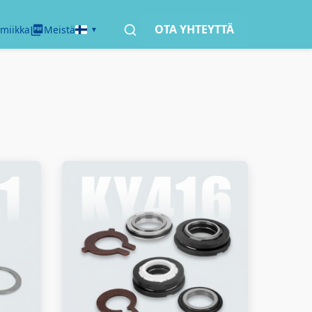
OTA YHTEYTTÄ
miikka
Meistä