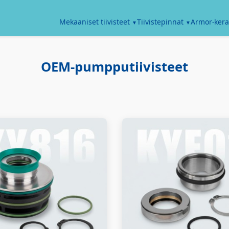
Armor-kera
Mekaaniset tiivisteet
Tiivistepinnat
OEM-pumpputiivisteet