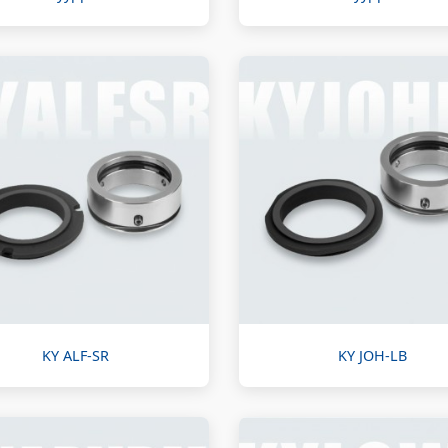
KY ALF-SR
KY JOH-LB