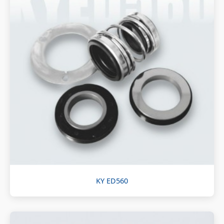
KY ED560