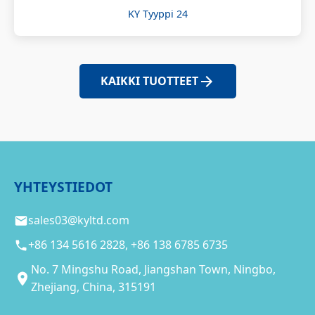
KY Tyyppi 24
KAIKKI TUOTTEET
YHTEYSTIEDOT
sales03@kyltd.com
+86 134 5616 2828, +86 138 6785 6735
No. 7 Mingshu Road, Jiangshan Town, Ningbo,
Zhejiang, China, 315191