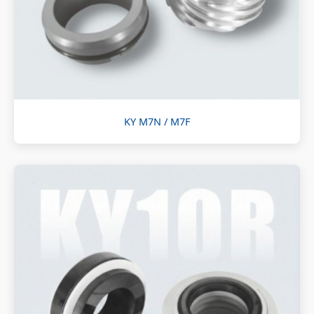
KY M7N / M7F