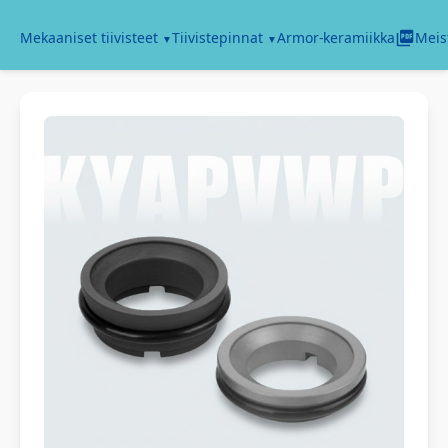
Armor-keramiikka
Mekaaniset tiivisteet
Tiivistepinnat
Meis