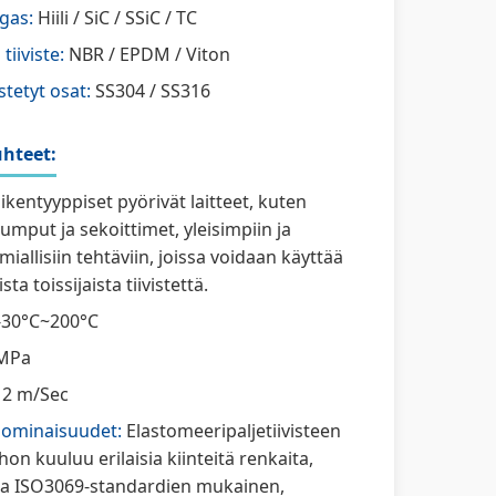
gas:
Hiili / SiC / SSiC / TC
tiiviste:
NBR / EPDM / Viton
stetyt osat:
SS304 / SS316
hteet:
ikentyyppiset pyörivät laitteet, kuten
mput ja sekoittimet, yleisimpiin ja
miallisiin tehtäviin, joissa voidaan käyttää
ta toissijaista tiivistettä.
-30°C~200°C
MPa
12 m/Sec
uominaisuudet:
Elastomeeripaljetiivisteen
on kuuluu erilaisia kiinteitä renkaita,
ja ISO3069-standardien mukainen,