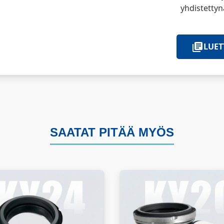
yhdistettynä
LUET
SAATAT PITÄÄ MYÖS