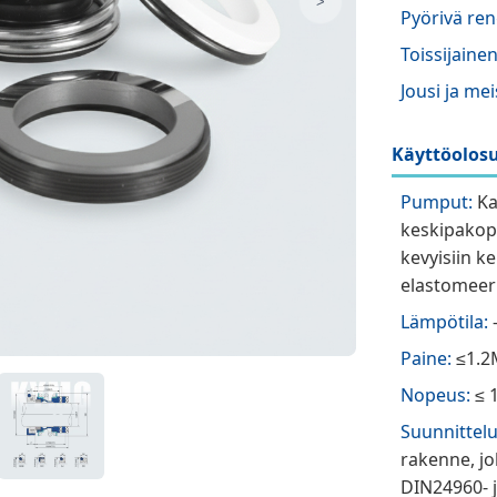
>
Pyörivä ren
Toissijainen 
Jousi ja mei
Käyttöolosu
Pumput:
Ka
keskipakopu
kevyisiin ke
elastomeeris
Lämpötila:
Paine:
≤1.2
Nopeus:
≤ 
Suunnittel
rakenne, joh
DIN24960- 