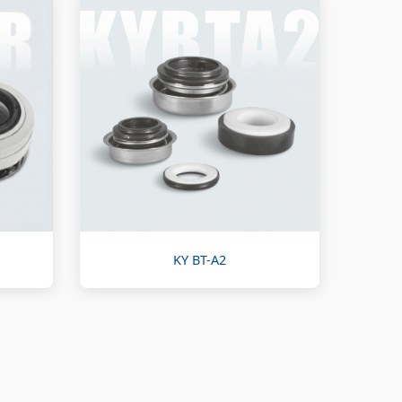
KY BT-A2