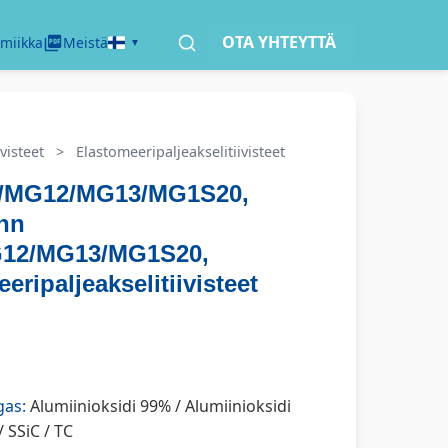
OTA YHTEYTTÄ
miikka
Meistä
visteet
>
Elastomeeripaljeakselitiivisteet
/MG12/MG13/MG1S20,
nn
12/MG13/MG1S20,
eripaljeakselitiivisteet
gas:
Alumiinioksidi 99% / Alumiinioksidi
/ SSiC / TC