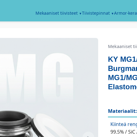
Armor-kera
Mekaaniset tiivisteet
Tiivistepinnat
Mekaaniset tii
KY MG1
Burgma
MG1/MG
Elastome
Materiaalit:
Kiinteä ren
99.5% / SiC 