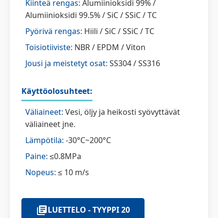
Kiinteä rengas:
Alumiinioksidi 99% /
Alumiinioksidi 99.5% / SiC / SSiC / TC
Pyörivä rengas:
Hiili / SiC / SSiC / TC
Toisiotiiviste:
NBR / EPDM / Viton
Jousi ja meistetyt osat:
SS304 / SS316
Käyttöolosuhteet:
Väliaineet:
Vesi, öljy ja heikosti syövyttävät
väliaineet jne.
Lämpötila:
-30°C~200°C
Paine:
≤0.8MPa
Nopeus:
≤ 10 m/s
LUETTELO - TYYPPI 20