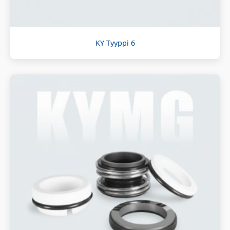
KY Tyyppi 6