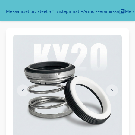
Armor-keramiikka
Mekaaniset tiivisteet
Tiivistepinnat
Meis
<
>