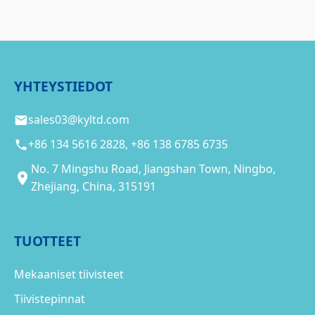
YHTEYSTIEDOT
sales03@kyltd.com
+86 134 5616 2828, +86 138 6785 6735
No. 7 Mingshu Road, Jiangshan Town, Ningbo,
Zhejiang, China, 315191
TUOTTEET
Mekaaniset tiivisteet
Tiivistepinnat