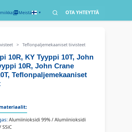
OTA YHTEYTTÄ
miikka
Meistä
visteet
>
Teflonpaljemekaaniset tiivisteet
pi 10R, KY Tyyppi 10T, John
yyppi 10R, John Crane
0T, Teflonpaljemekaaniset
t
ateriaalit:
gas:
Alumiinioksidi 99% / Alumiinioksidi
/ SSiC