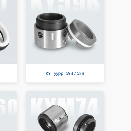
KY Tyyppi 59B / 58B