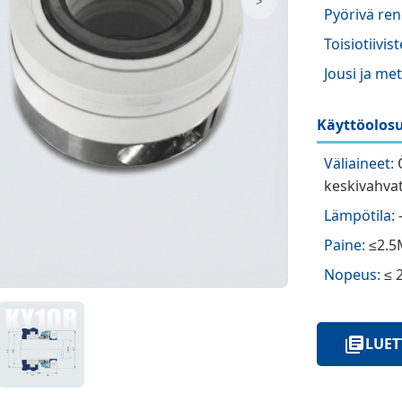
>
Pyörivä ren
Toisiotiivist
Jousi ja met
Käyttöolosu
Väliaineet:
Ö
keskivahvat
Lämpötila:
Paine:
≤2.5
Nopeus:
≤ 
LUET