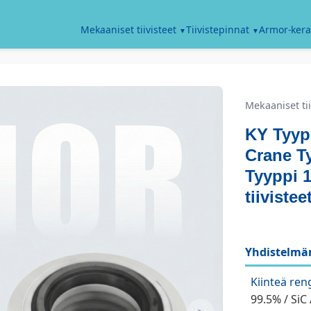
Armor-kera
Mekaaniset tiivisteet
Tiivistepinnat
Mekaaniset tii
KY Tyyp
Crane T
Tyyppi 1
tiivistee
Yhdistelmäm
Kiinteä ren
99.5% / SiC 