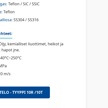
gas:
Teflon / SiC / SSiC
e:
Teflon
alliosa:
SS304 / SS316
hteet:
ljy, kemialliset liuottimet, heikot ja
 hapot jne.
-40°C~250°C
MPa
20 m/s
TELO - TYYPPI 10R /10T