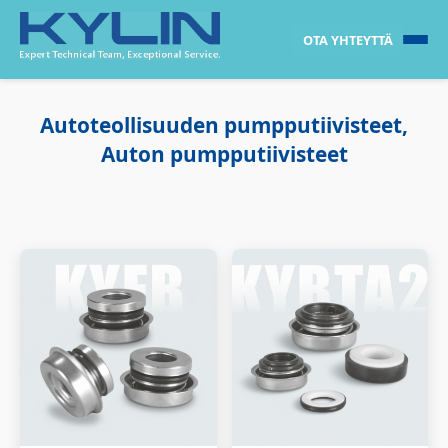
OTA YHTEYTTÄ
Autoteollisuuden pumpputiivisteet,
Auton pumpputiivisteet