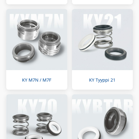
KY M7N / M7F
KY Tyyppi 21