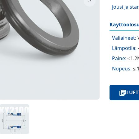
>
Jousi ja sta
Käyttöolosu
Väliaineet:
V
Lämpötila:
Paine:
≤1.2
Nopeus:
≤ 
LUET