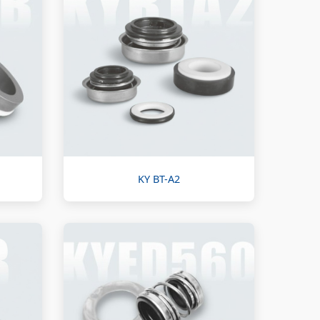
KY BT-A2