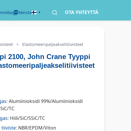
OTA YHTEYTTÄ
miikka
Meistä
visteet
>
Elastomeeripaljeakselitiivisteet
pi 2100, John Crane Tyyppi
astomeeripaljeakselitiivisteet
gas:
Alumiinioksidi 99%/Alumiinioksidi
SSiC/TC
gas:
Hiili/SiC/SSiC/TC
tiiviste:
NBR/EPDM/Viton