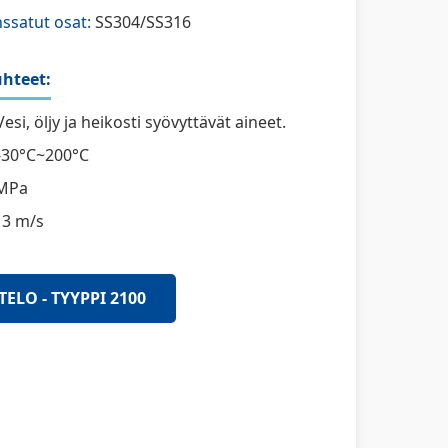
nssatut osat:
SS304/SS316
hteet:
esi, öljy ja heikosti syövyttävät aineet.
-30°C~200°C
MPa
13 m/s
TELO - TYYPPI 2100