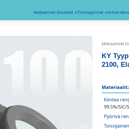
Armor-kera
Mekaaniset tiivisteet
Tiivistepinnat
Mekaaniset tii
KY Tyyp
2100, El
Materiaalit:
Kiinteä ren
99.5%/SiC/
Pyörivä ren
Toissijainen 