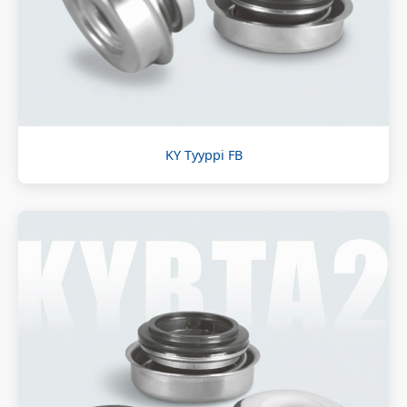
KY Tyyppi FB