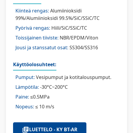
Kiinteä rengas:
Alumiinioksidi
99%/Alumiinioksidi 99.5%/SiC/SSiC/TC
Pyörivä rengas:
Hiili/SiC/SSiC/TC
Toissijainen tiiviste:
NBR/EPDM/Viton
Jousi ja stanssatut osat:
SS304/SS316
Käyttöolosuhteet:
Pumput:
Vesipumput ja kotitalouspumput.
Lämpötila:
-30°C~200°C
Paine:
≤0.5MPa
Nopeus:
≤ 10 m/s
LUETTELO - KY BT-AR