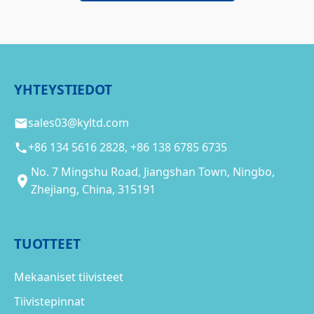
YHTEYSTIEDOT
sales03@kyltd.com
+86 134 5616 2828, +86 138 6785 6735
No. 7 Mingshu Road, Jiangshan Town, Ningbo,
Zhejiang, China, 315191
TUOTTEET
Mekaaniset tiivisteet
Tiivistepinnat