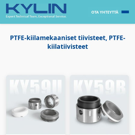
OTA YHTEYTTÄ
PTFE-kiilamekaaniset tiivisteet, PTFE-
kiilatiivisteet