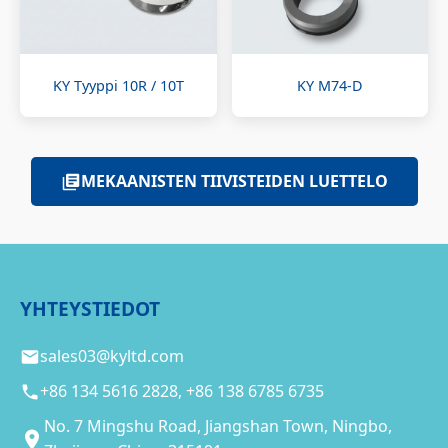
KY Tyyppi 10R / 10T
KY M74-D
MEKAANISTEN TIIVISTEIDEN LUETTELO
YHTEYSTIEDOT
sales03@kyltd.com
+86 134 5616 2828, +86 138 6785 6735
No. 7 Mingshu Road, Jiangshan Town, Ningbo,