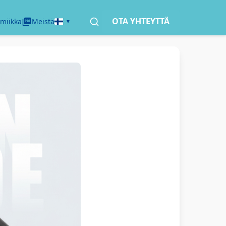
OTA YHTEYTTÄ
miikka
Meistä