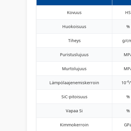
Kovuus
HS
Huokoisuus
%
Tiheys
g/c
Puristuslujuus
MP
Murtolujuus
MP
Lämpölaajenemiskerroin
10⁻⁶/
SiC-pitoisuus
%
Vapaa Si
%
Kimmokerroin
GP