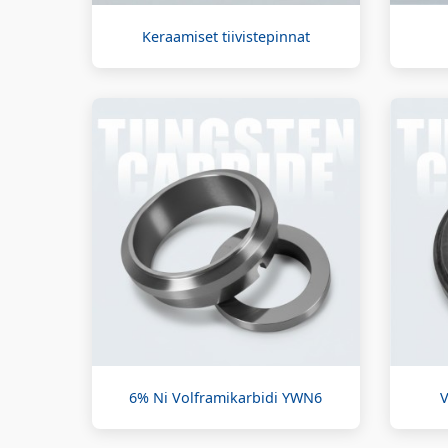
Keraamiset tiivistepinnat
6% Ni Volframikarbidi YWN6
V