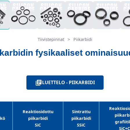
Tiivistepinnat
>
Piikarbidi
ikarbidin fysikaaliset ominaisuu
LUETTELO - PIIKARBIDI
Reaktiosi
Reaktiosidottu
Sintrattu
piikarb
kkö
piikarbidi
piikarbidi
grafiiti
SiC
SSiC
SiC+C