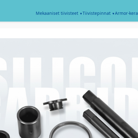
Armor-kera
Mekaaniset tiivisteet
Tiivistepinnat