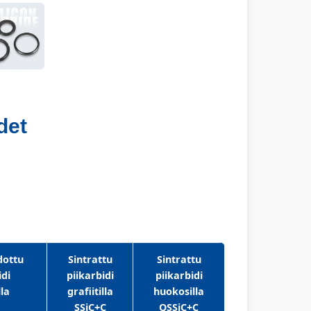
det
dottu
Sintrattu
Sintrattu
idi
piikarbidi
piikarbidi
lla
grafiitilla
huokosilla
SSiC+C
QSSiC+C