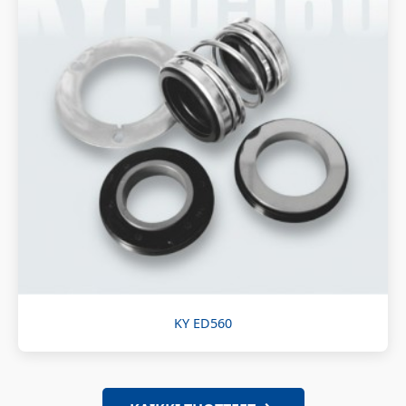
KY ED560