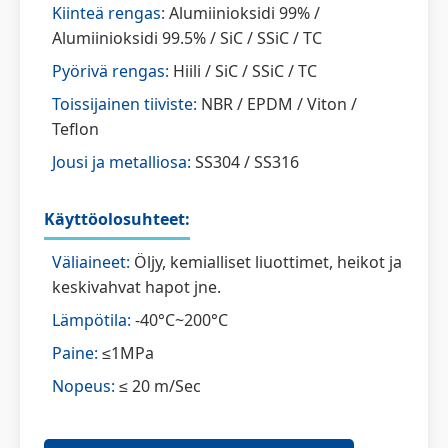
Kiinteä rengas:
Alumiinioksidi 99% /
Alumiinioksidi 99.5% / SiC / SSiC / TC
Pyörivä rengas:
Hiili / SiC / SSiC / TC
Toissijainen tiiviste:
NBR / EPDM / Viton /
Teflon
Jousi ja metalliosa:
SS304 / SS316
Käyttöolosuhteet:
Väliaineet:
Öljy, kemialliset liuottimet, heikot ja
keskivahvat hapot jne.
Lämpötila:
-40°C~200°C
Paine:
≤1MPa
Nopeus:
≤ 20 m/Sec