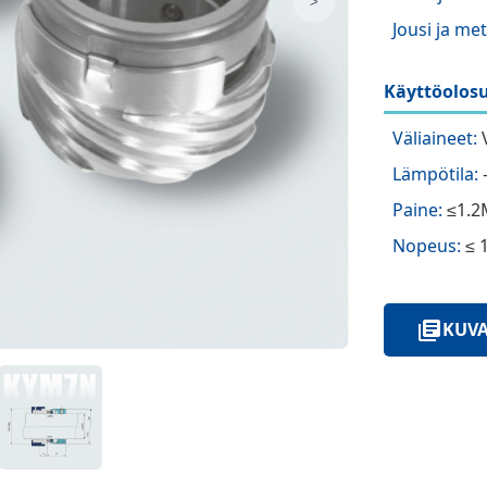
>
Jousi ja met
Käyttöolosu
Väliaineet:
V
Lämpötila:
Paine:
≤1.2
Nopeus:
≤ 
KUVA