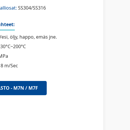
alliosat:
SS304/SS316
hteet:
esi, öljy, happo, emäs jne.
-30°C~200°C
MPa
18 m/Sec
STO - M7N / M7F