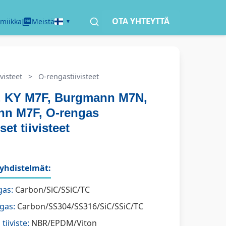
OTA YHTEYTTÄ
miikka
Meistä
visteet
>
O-rengastiivisteet
 KY M7F, Burgmann M7N,
n M7F, O-rengas
et tiivisteet
yhdistelmät:
gas:
Carbon/SiC/SSiC/TC
gas:
Carbon/SS304/SS316/SiC/SSiC/TC
tiiviste:
NBR/EPDM/Viton