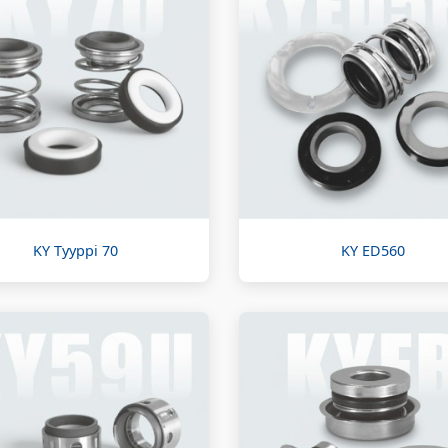
KY Tyyppi 70
KY ED560