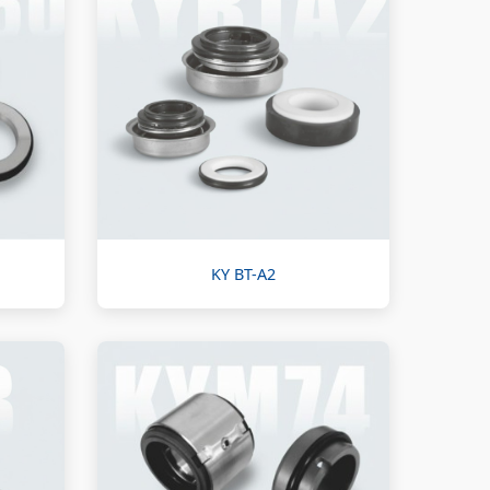
KY BT-A2