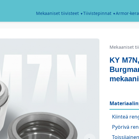
Armor-kera
Mekaaniset tiivisteet
Tiivistepinnat
Mekaaniset tii
KY M7N,
Burgman
mekaanis
Materiaalin
Kiinteä ren
Pyörivä ren
Toissijainen 