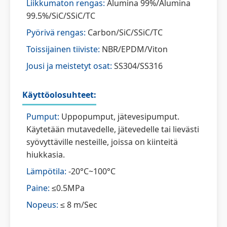
Liikkumaton rengas:
Alumina 99%/Alumina
99.5%/SiC/SSiC/TC
Pyörivä rengas:
Carbon/SiC/SSiC/TC
Toissijainen tiiviste:
NBR/EPDM/Viton
Jousi ja meistetyt osat:
SS304/SS316
Käyttöolosuhteet:
Pumput:
Uppopumput, jätevesipumput.
Käytetään mutavedelle, jätevedelle tai lievästi
syövyttäville nesteille, joissa on kiinteitä
hiukkasia.
Lämpötila:
-20°C~100°C
Paine:
≤0.5MPa
Nopeus:
≤ 8 m/Sec