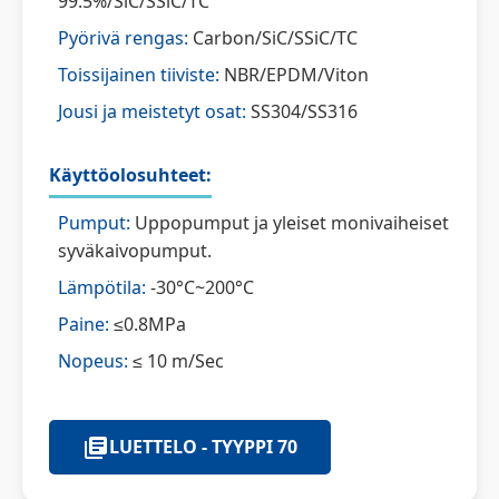
99.5%/SiC/SSiC/TC
Pyörivä rengas:
Carbon/SiC/SSiC/TC
Toissijainen tiiviste:
NBR/EPDM/Viton
Jousi ja meistetyt osat:
SS304/SS316
Käyttöolosuhteet:
Pumput:
Uppopumput ja yleiset monivaiheiset
syväkaivopumput.
Lämpötila:
-30°C~200°C
Paine:
≤0.8MPa
Nopeus:
≤ 10 m/Sec
LUETTELO - TYYPPI 70