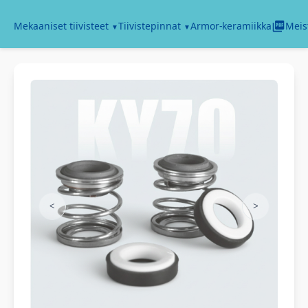
Armor-keramiikka
Mekaaniset tiivisteet
Tiivistepinnat
Meis
<
>