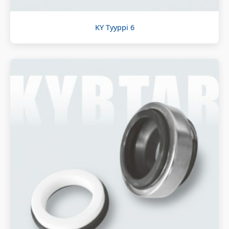
KY Tyyppi 6