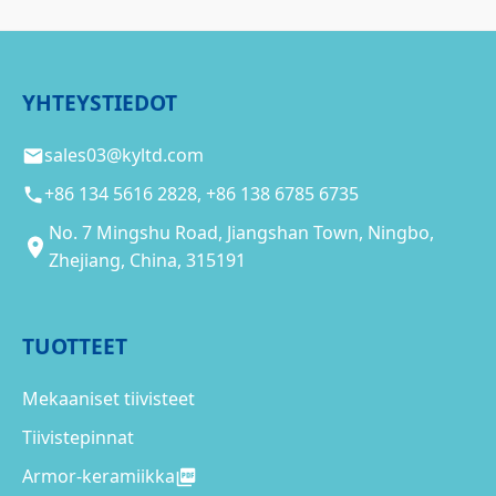
YHTEYSTIEDOT
sales03@kyltd.com
+86 134 5616 2828, +86 138 6785 6735
No. 7 Mingshu Road, Jiangshan Town, Ningbo,
Zhejiang, China, 315191
TUOTTEET
Mekaaniset tiivisteet
Tiivistepinnat
Armor-keramiikka