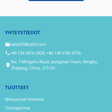
YHTEYSTIEDOT
sales03@kyltd.com
+86 134 5616 2828, +86 138 6785 6735
No. 7 Mingshu Road, Jiangshan Town, Ningbo,
Zhejiang, China, 315191
TUOTTEET
Mekaaniset tiivisteet
Tiivistepinnat