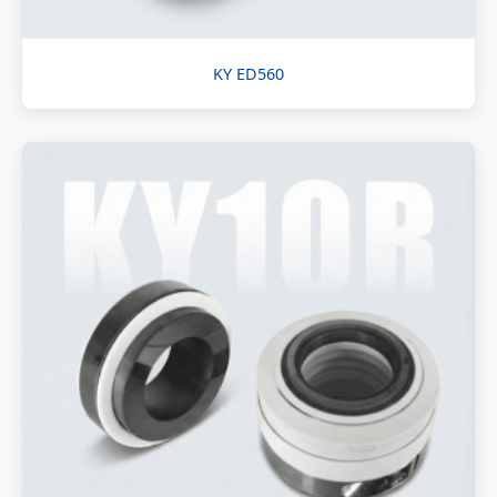
KY ED560