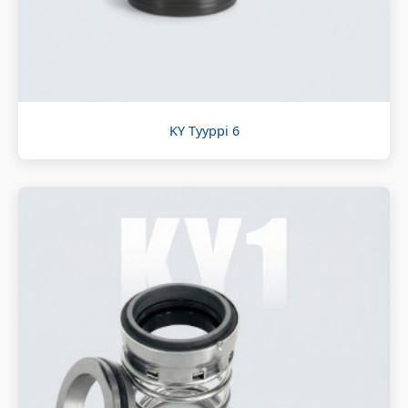
KY Tyyppi 6