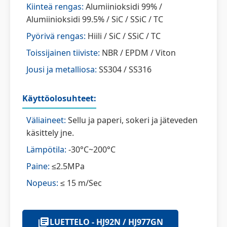
Kiinteä rengas:
Alumiinioksidi 99% /
Alumiinioksidi 99.5% / SiC / SSiC / TC
Pyörivä rengas:
Hiili / SiC / SSiC / TC
Toissijainen tiiviste:
NBR / EPDM / Viton
Jousi ja metalliosa:
SS304 / SS316
Käyttöolosuhteet:
Väliaineet:
Sellu ja paperi, sokeri ja jäteveden
käsittely jne.
Lämpötila:
-30°C~200°C
Paine:
≤2.5MPa
Nopeus:
≤ 15 m/Sec
LUETTELO - HJ92N / HJ977GN