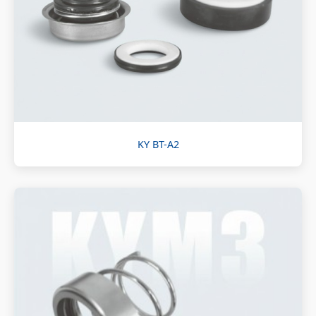
KY BT-A2