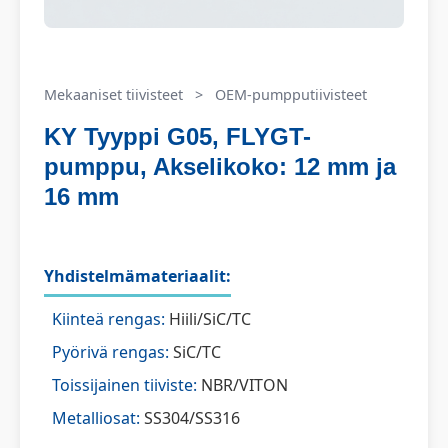
Mekaaniset tiivisteet
>
OEM-pumpputiivisteet
KY Tyyppi G05, FLYGT-
pumppu, Akselikoko: 12 mm ja
16 mm
Yhdistelmämateriaalit:
Kiinteä rengas:
Hiili/SiC/TC
Pyörivä rengas:
SiC/TC
Toissijainen tiiviste:
NBR/VITON
Metalliosat:
SS304/SS316