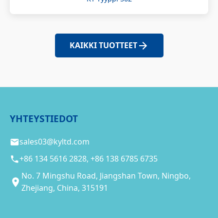
KAIKKI TUOTTEET
YHTEYSTIEDOT
sales03@kyltd.com
+86 134 5616 2828, +86 138 6785 6735
No. 7 Mingshu Road, Jiangshan Town, Ningbo,
Zhejiang, China, 315191