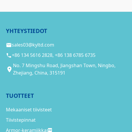
YHTEYSTIEDOT
sales03@kyltd.com
+86 134 5616 2828, +86 138 6785 6735
No. 7 Mingshu Road, Jiangshan Town, Ningbo,
Zhejiang, China, 315191
TUOTTEET
Mekaaniset tiivisteet
Tiivistepinnat
Armor-keramiikka