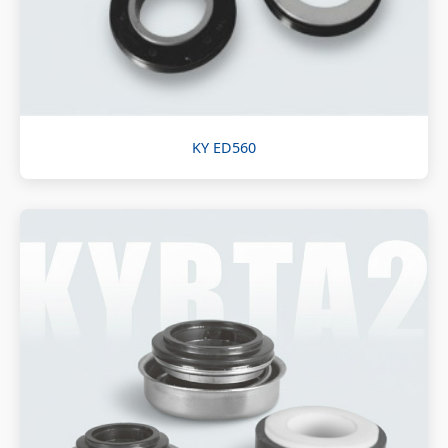
KY ED560