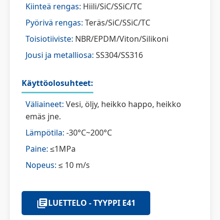
Kiinteä rengas:
Hiili/SiC/SSiC/TC
Pyörivä rengas:
Teräs/SiC/SSiC/TC
Toisiotiiviste:
NBR/EPDM/Viton/Silikoni
Jousi ja metalliosa:
SS304/SS316
Käyttöolosuhteet:
Väliaineet:
Vesi, öljy, heikko happo, heikko
emäs jne.
Lämpötila:
-30°C~200°C
Paine:
≤1MPa
Nopeus:
≤ 10 m/s
LUETTELO - TYYPPI E41