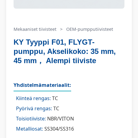
Mekaaniset tiivisteet
>
OEM-pumpputiivisteet
KY Tyyppi F01, FLYGT-
pumppu, Akselikoko: 35 mm,
45 mm， Alempi tiiviste
Yhdistelmämateriaalit:
Kiinteä rengas:
TC
Pyörivä rengas:
TC
Toisiotiiviste:
NBR/VITON
Metalliosat:
SS304/SS316