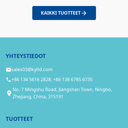
KAIKKI TUOTTEET
YHTEYSTIEDOT
sales03@kyltd.com
+86 134 5616 2828, +86 138 6785 6735
No. 7 Mingshu Road, Jiangshan Town, Ningbo,
Zhejiang, China, 315191
TUOTTEET