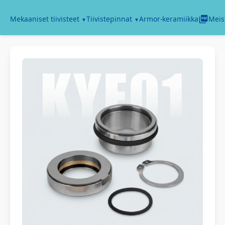
Armor-keramiikka
Mekaaniset tiivisteet
Tiivistepinnat
Meis