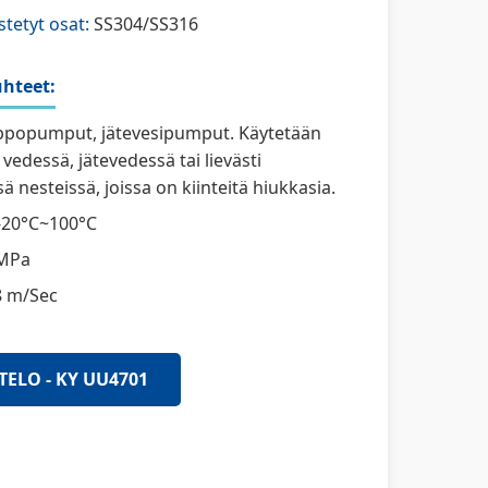
stetyt osat:
SS304/SS316
hteet:
popumput, jätevesipumput. Käytetään
vedessä, jätevedessä tai lievästi
ä nesteissä, joissa on kiinteitä hiukkasia.
-20°C~100°C
MPa
8 m/Sec
TELO - KY UU4701