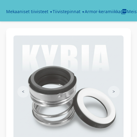
Armor-keramiikka
Mekaaniset tiivisteet
Tiivistepinnat
Meis
<
>