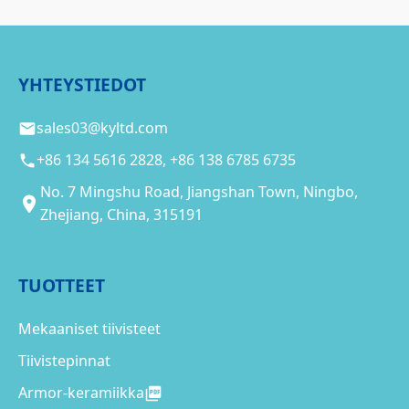
YHTEYSTIEDOT
sales03@kyltd.com
+86 134 5616 2828, +86 138 6785 6735
No. 7 Mingshu Road, Jiangshan Town, Ningbo,
Zhejiang, China, 315191
TUOTTEET
Mekaaniset tiivisteet
Tiivistepinnat
Armor-keramiikka