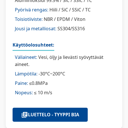
Alumiinioksidi 99.5% / SiC / SSiC / TC
Pyörivä rengas:
Hiili / SiC / SSiC / TC
Toisiotiiviste:
NBR / EPDM / Viton
Jousi ja metalliosat:
SS304/SS316
Käyttöolosuhteet:
Väliaineet:
Vesi, öljy ja lievästi syövyttävät
aineet.
Lämpötila:
-30°C~200°C
Paine:
≤0.8MPa
Nopeus:
≤ 10 m/s
LUETTELO - TYYPPI BIA