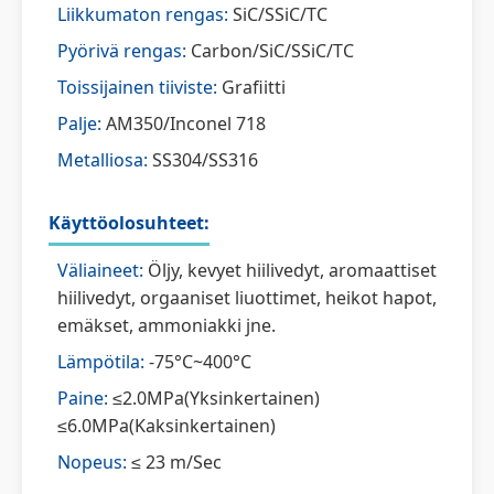
Liikkumaton rengas:
SiC/SSiC/TC
Pyörivä rengas:
Carbon/SiC/SSiC/TC
Toissijainen tiiviste:
Grafiitti
Palje:
AM350/Inconel 718
Metalliosa:
SS304/SS316
Käyttöolosuhteet:
Väliaineet:
Öljy, kevyet hiilivedyt, aromaattiset
hiilivedyt, orgaaniset liuottimet, heikot hapot,
emäkset, ammoniakki jne.
Lämpötila:
-75°C~400°C
Paine:
≤2.0MPa(Yksinkertainen)
≤6.0MPa(Kaksinkertainen)
Nopeus:
≤ 23 m/Sec