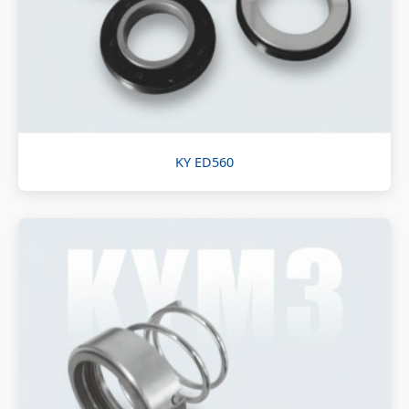
KY ED560