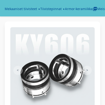
Armor-keramiikka
Mekaaniset tiivisteet
Tiivistepinnat
Meis
<
>