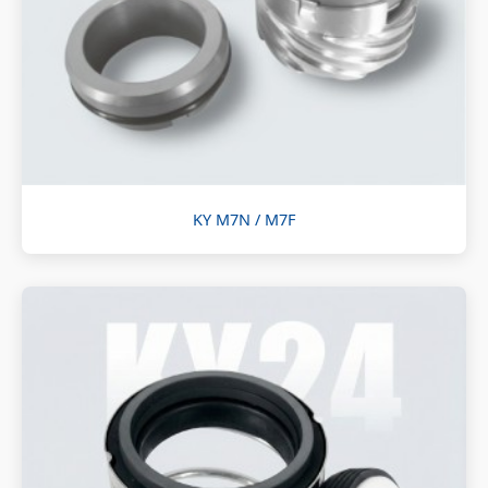
KY M7N / M7F