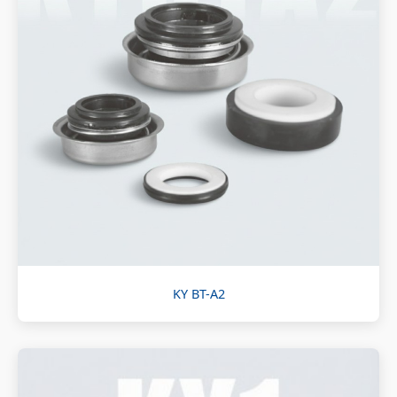
KY BT-A2