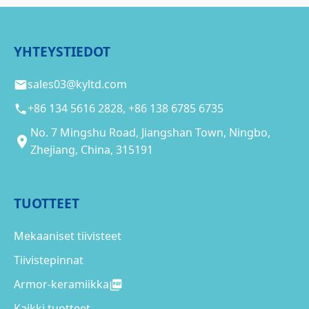
YHTEYSTIEDOT
sales03@kyltd.com
+86 134 5616 2828, +86 138 6785 6735
No. 7 Mingshu Road, Jiangshan Town, Ningbo,
Zhejiang, China, 315191
TUOTTEET
Mekaaniset tiivisteet
Tiivistepinnat
Armor-keramiikka
Kaikki tuotteet