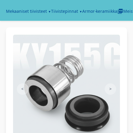
Armor-keramiikka
Mekaaniset tiivisteet
Tiivistepinnat
Meis
<
>