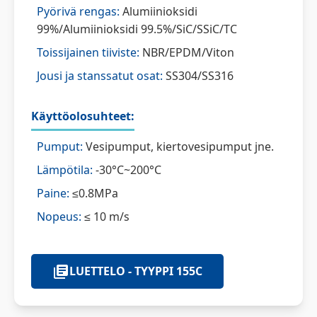
Pyörivä rengas:
Alumiinioksidi
99%/Alumiinioksidi 99.5%/SiC/SSiC/TC
Toissijainen tiiviste:
NBR/EPDM/Viton
Jousi ja stanssatut osat:
SS304/SS316
Käyttöolosuhteet:
Pumput:
Vesipumput, kiertovesipumput jne.
Lämpötila:
-30°C~200°C
Paine:
≤0.8MPa
Nopeus:
≤ 10 m/s
LUETTELO - TYYPPI 155C